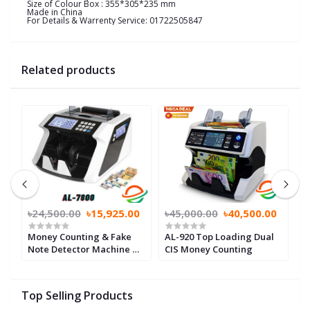
Size of Colour Box : 355*305*235 mm
Made in China
For Details & Warrenty Service: 01722505847
Related products
৳24,500.00
৳15,925.00
৳45,000.00
৳40,500.00
৳
th
Money Counting & Fake
AL-920 Top Loading Dual
M
l-
Note Detector Machine ML
CIS Money Counting
N
7800 with 3 displays
m
Top Selling Products