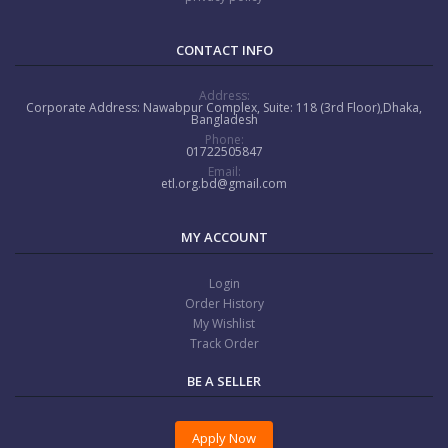
CONTACT INFO
Address:
Corporate Address: Nawabpur Complex, Suite: 118 (3rd Floor),Dhaka,
Bangladesh
Phone:
01722505847
Email:
etl.org.bd@gmail.com
MY ACCOUNT
Login
Order History
My Wishlist
Track Order
BE A SELLER
Apply Now