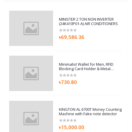
MINISTER 2 TON NON INVERTER
(24K410P01-A) AIR CONDITIONERS
৳69,586.36
Minimalist Wallet for Men, RFID
Blocking Card Holder & Metal
Money Clip, Men’s Slim Wallet,
Scratch Resistant, Easily
৳730.80
Removable (Black)
KINGTON AL 6700T Money Counting
Machine with Fake note detector
৳15,000.00