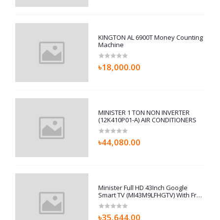
KINGTON AL 6900T Money Counting
Machine
৳18,000.00
MINISTER 1 TON NON INVERTER
(12K410P01-A) AIR CONDITIONERS
৳44,080.00
Minister Full HD 43Inch Google
Smart TV (MI43M9LFHGTV) With Free
Home Delivery
৳35,644.00